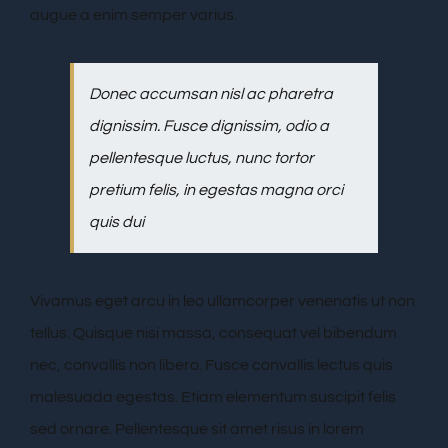
augue a enim semper varius.
Donec accumsan nisl ac pharetra
dignissim. Fusce dignissim, odio a
pellentesque luctus, nunc tortor
pretium felis, in egestas magna orci
quis dui
Vivamus eget arcu in leo ullamcorper venenatis ut non
tellus. Quisque nisi massa, consequat vel bibendum
nec, convallis non libero. Fusce convallis lectus quis
malesuada egestas. Etiam elementum suscipit felis
sed ornare. Pellentesque sit amet risus in lorem