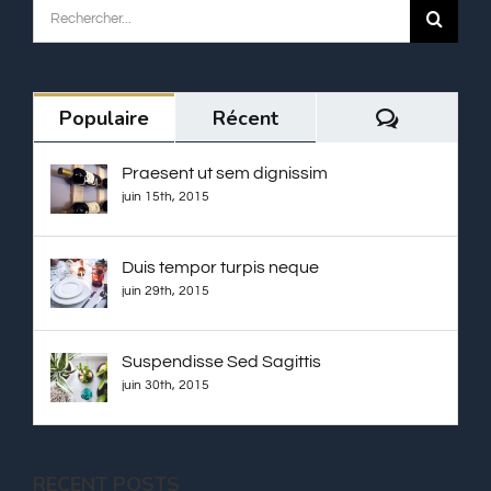
Rechercher:
Commenta
Populaire
Récent
Praesent ut sem dignissim
juin 15th, 2015
Duis tempor turpis neque