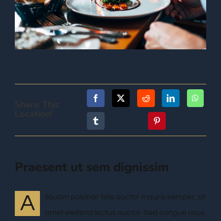
CONTACT
Share This
Location!
Praesent ut sem dignissim
A
liquam pulvinar felis auctor mauris semper, sit
amet eleifend lectus auctor. Sed congue risus