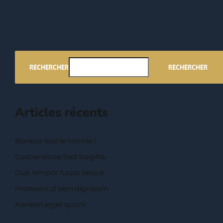
RECHERCHER
RECHERCHER
Articles récents
Bonjour tout le monde !
Suspendisse Sed Sagittis
Duis tempor turpis neque
Praesent ut sem dignissim
Aenean ieget quam