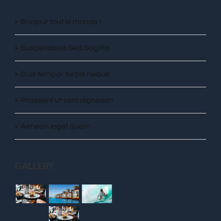
juin 29th, 2015
Suspendisse Sed Sagittis
juin 30th, 2015
RECENT POSTS
Bonjour tout le monde !
Suspendisse Sed Sagittis
Duis tempor turpis neque
Praesent ut sem dignissim